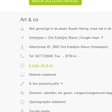
BEKIJK VOLLEDIG PROFIEL
Art & co
Niet gevestigd in de plaats Baarle Hertog, maar wel in de
Antwerpen
»
Sint Katelijne Waver
|
Google maps
▼
Albertstraat 45
,
2860
Sint Katelijne Waver
(
Antwerpen
)
Tel:
0477728949
, Fax:
-
, BTW-nr:
-
E-mail › Art & co
Website onbekend
Ik ben pianist/synths
▼
Diensten: optreden, les geven, zangers/zangeressen beg
Openingstijden onbekend
Sociale media: