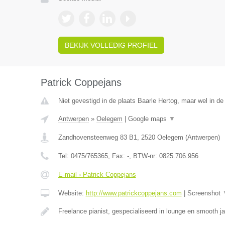
BEKIJK VOLLEDIG PROFIEL
Patrick Coppejans
Niet gevestigd in de plaats Baarle Hertog, maar wel in de
Antwerpen
»
Oelegem
|
Google maps
▼
Zandhovensteenweg 83 B1
,
2520
Oelegem
(
Antwerpen
)
Tel:
0475/765365
, Fax:
-
, BTW-nr:
0825.706.956
E-mail › Patrick Coppejans
Website:
http://www.patrickcoppejans.com
|
Screenshot
Freelance pianist, gespecialiseerd in lounge en smooth 