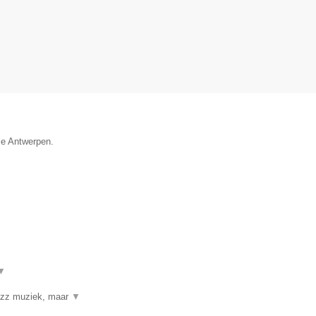
ie Antwerpen.
▼
jazz muziek, maar
▼