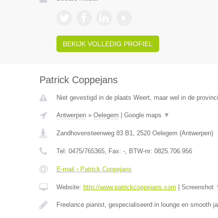
BEKIJK VOLLEDIG PROFIEL
Patrick Coppejans
Niet gevestigd in de plaats Weert, maar wel in de provinc
Antwerpen
»
Oelegem
|
Google maps
▼
Zandhovensteenweg 83 B1
,
2520
Oelegem
(
Antwerpen
)
Tel:
0475/765365
, Fax:
-
, BTW-nr:
0825.706.956
E-mail › Patrick Coppejans
Website:
http://www.patrickcoppejans.com
|
Screenshot
Freelance pianist, gespecialiseerd in lounge en smooth 