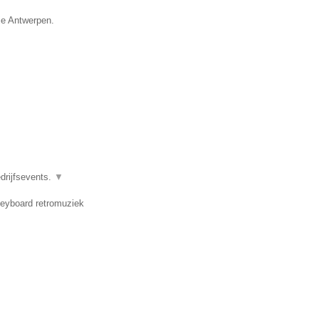
ie Antwerpen.
drijfsevents.
▼
 keyboard retromuziek