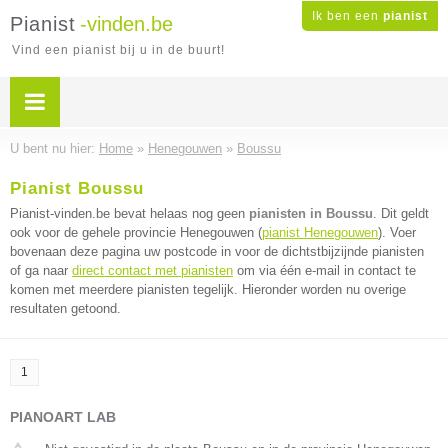
Ik ben een
pianist
Pianist
-vinden.be
Vind een pianist bij u in de buurt!
U bent nu hier:
Home
»
Henegouwen
»
Boussu
Pianist Boussu
Pianist-vinden.be bevat helaas nog geen
pianisten in Boussu
. Dit geldt
ook voor de gehele provincie Henegouwen (
pianist Henegouwen
). Voer
bovenaan deze pagina uw postcode in voor de dichtstbijzijnde pianisten
of ga naar
direct contact met pianisten
om via één e-mail in contact te
komen met meerdere pianisten tegelijk. Hieronder worden nu overige
resultaten getoond.
1
PIANOART LAB