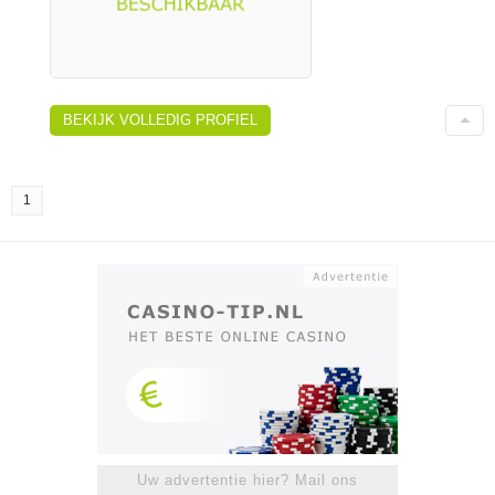
BEKIJK VOLLEDIG PROFIEL
1
Uw advertentie hier? Mail ons