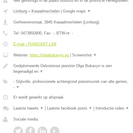
Niet gevestigd in de plaats Boussu en in de provincie Henegouwen.
Limburg
»
Kwaadmechelen
|
Google maps
▼
Gerhoevenstraat
,
3945
Kwaadmechelen
(
Limburg
)
Tel:
0473850900
, Fax:
-
, BTW-nr:
-
E-mail › PIANOART LAB
Website:
https://olgabukavyn.eu
|
Screenshot
▼
Gediplomeerde Oekraïense pianiste Olga Bukavyn is een
begenadigd en
▼
- Stijlvolle, professionele achtergrond pianomuziek van alle genres,
-
▼
Er wordt gewerkt op afspraak.
Laatste tweets
▼
|
Laatste facebook posts
▼
|
Introductie video
▼
Sociale media: