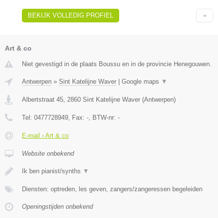
BEKIJK VOLLEDIG PROFIEL
Art & co
Niet gevestigd in de plaats Boussu en in de provincie Henegouwen.
Antwerpen
»
Sint Katelijne Waver
|
Google maps
▼
Albertstraat 45
,
2860
Sint Katelijne Waver
(
Antwerpen
)
Tel:
0477728949
, Fax:
-
, BTW-nr:
-
E-mail › Art & co
Website onbekend
Ik ben pianist/synths
▼
Diensten: optreden, les geven, zangers/zangeressen begeleiden
Openingstijden onbekend