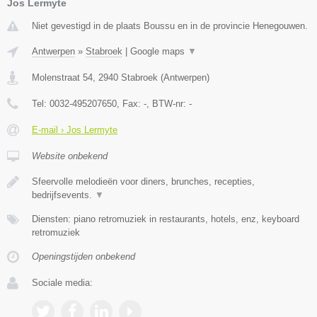
Jos Lermyte
Niet gevestigd in de plaats Boussu en in de provincie Henegouwen.
Antwerpen
»
Stabroek
|
Google maps
▼
Molenstraat 54
,
2940
Stabroek
(
Antwerpen
)
Tel:
0032-495207650
, Fax:
-
, BTW-nr:
-
E-mail › Jos Lermyte
Website onbekend
Sfeervolle melodieën voor diners, brunches, recepties,
bedrijfsevents.
▼
Diensten: piano retromuziek in restaurants, hotels, enz, keyboard
retromuziek
Openingstijden onbekend
Sociale media: