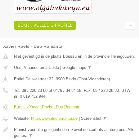
BEKIJK VOLLEDIG PROFIEL
Xavier Roels - Duo Romanta
Niet gevestigd in de plaats Boussu en in de provincie Henegouwen.
Oost-Vlaanderen
»
Eeklo
|
Google maps
▼
Emiel Dauwestraat 32
,
9900
Eeklo
(
Oost-Vlaanderen
)
Tel:
09 / 228 28 80 of 0476 / 34 84 19
, Fax:
09 / 228 28 80
, BTW-
nr:
0 819 732 944
E-mail › Xavier Roels - Duo Romanta
Website:
http://www.duoromanta.be
|
Screenshot
▼
Pianist voor alle gelegenheden. Zowel concert als achtergrond. Alle
genres.
▼