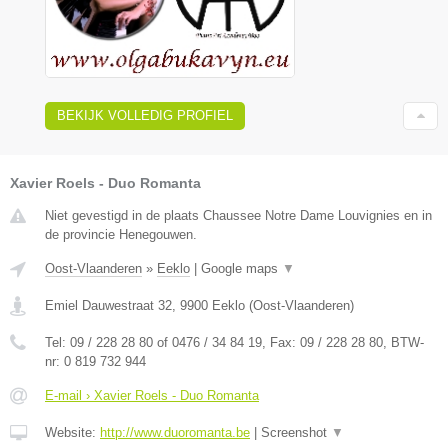
BEKIJK VOLLEDIG PROFIEL
Xavier Roels - Duo Romanta
Niet gevestigd in de plaats Chaussee Notre Dame Louvignies en in
de provincie Henegouwen.
Oost-Vlaanderen
»
Eeklo
|
Google maps
▼
Emiel Dauwestraat 32
,
9900
Eeklo
(
Oost-Vlaanderen
)
Tel:
09 / 228 28 80 of 0476 / 34 84 19
, Fax:
09 / 228 28 80
, BTW-
nr:
0 819 732 944
E-mail › Xavier Roels - Duo Romanta
Website:
http://www.duoromanta.be
|
Screenshot
▼