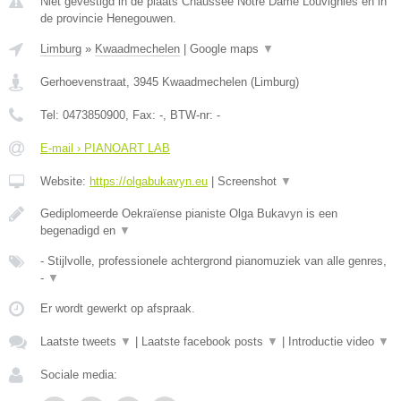
Niet gevestigd in de plaats Chaussee Notre Dame Louvignies en in
de provincie Henegouwen.
Limburg
»
Kwaadmechelen
|
Google maps
▼
Gerhoevenstraat
,
3945
Kwaadmechelen
(
Limburg
)
Tel:
0473850900
, Fax:
-
, BTW-nr:
-
E-mail › PIANOART LAB
Website:
https://olgabukavyn.eu
|
Screenshot
▼
Gediplomeerde Oekraïense pianiste Olga Bukavyn is een
begenadigd en
▼
- Stijlvolle, professionele achtergrond pianomuziek van alle genres,
-
▼
Er wordt gewerkt op afspraak.
Laatste tweets
▼
|
Laatste facebook posts
▼
|
Introductie video
▼
Sociale media: