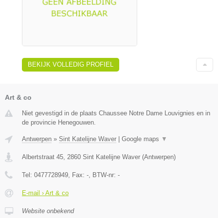
BEKIJK VOLLEDIG PROFIEL
Art & co
Niet gevestigd in de plaats Chaussee Notre Dame Louvignies en in
de provincie Henegouwen.
Antwerpen
»
Sint Katelijne Waver
|
Google maps
▼
Albertstraat 45
,
2860
Sint Katelijne Waver
(
Antwerpen
)
Tel:
0477728949
, Fax:
-
, BTW-nr:
-
E-mail › Art & co
Website onbekend