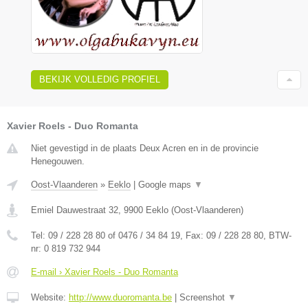
BEKIJK VOLLEDIG PROFIEL
Xavier Roels - Duo Romanta
Niet gevestigd in de plaats Deux Acren en in de provincie
Henegouwen.
Oost-Vlaanderen
»
Eeklo
|
Google maps
▼
Emiel Dauwestraat 32
,
9900
Eeklo
(
Oost-Vlaanderen
)
Tel:
09 / 228 28 80 of 0476 / 34 84 19
, Fax:
09 / 228 28 80
, BTW-
nr:
0 819 732 944
E-mail › Xavier Roels - Duo Romanta
Website:
http://www.duoromanta.be
|
Screenshot
▼