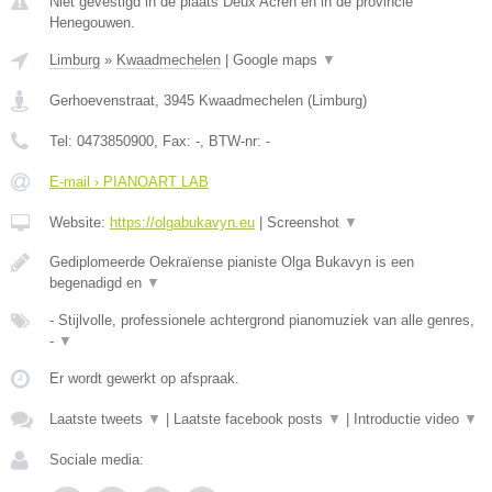
Niet gevestigd in de plaats Deux Acren en in de provincie
Henegouwen.
Limburg
»
Kwaadmechelen
|
Google maps
▼
Gerhoevenstraat
,
3945
Kwaadmechelen
(
Limburg
)
Tel:
0473850900
, Fax:
-
, BTW-nr:
-
E-mail › PIANOART LAB
Website:
https://olgabukavyn.eu
|
Screenshot
▼
Gediplomeerde Oekraïense pianiste Olga Bukavyn is een
begenadigd en
▼
- Stijlvolle, professionele achtergrond pianomuziek van alle genres,
-
▼
Er wordt gewerkt op afspraak.
Laatste tweets
▼
|
Laatste facebook posts
▼
|
Introductie video
▼
Sociale media: