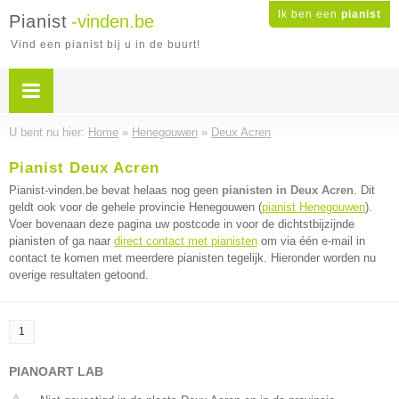
Ik ben een
pianist
Pianist
-vinden.be
Vind een pianist bij u in de buurt!
U bent nu hier:
Home
»
Henegouwen
»
Deux Acren
Pianist Deux Acren
Pianist-vinden.be bevat helaas nog geen
pianisten in Deux Acren
. Dit
geldt ook voor de gehele provincie Henegouwen (
pianist Henegouwen
).
Voer bovenaan deze pagina uw postcode in voor de dichtstbijzijnde
pianisten of ga naar
direct contact met pianisten
om via één e-mail in
contact te komen met meerdere pianisten tegelijk. Hieronder worden nu
overige resultaten getoond.
1
PIANOART LAB