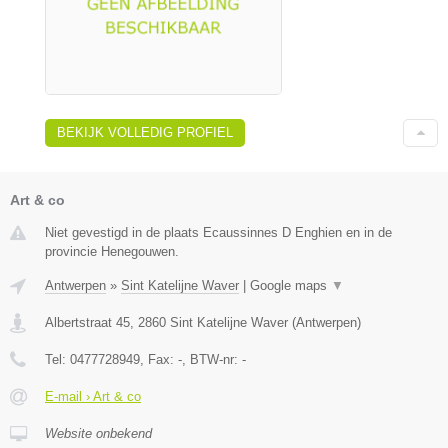
BEKIJK VOLLEDIG PROFIEL
Art & co
Niet gevestigd in de plaats Ecaussinnes D Enghien en in de
provincie Henegouwen.
Antwerpen
»
Sint Katelijne Waver
|
Google maps
▼
Albertstraat 45
,
2860
Sint Katelijne Waver
(
Antwerpen
)
Tel:
0477728949
, Fax:
-
, BTW-nr:
-
E-mail › Art & co
Website onbekend