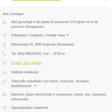
Jos Lermyte
Niet gevestigd in de plaats Ecaussinnes D Enghien en in de
provincie Henegouwen.
Antwerpen
»
Stabroek
|
Google maps
▼
Molenstraat 54
,
2940
Stabroek
(
Antwerpen
)
Tel:
0032-495207650
, Fax:
-
, BTW-nr:
-
E-mail › Jos Lermyte
Website onbekend
Sfeervolle melodieën voor diners, brunches, recepties,
bedrijfsevents.
▼
Diensten: piano retromuziek in restaurants, hotels, enz, keyboard
retromuziek
Openingstijden onbekend