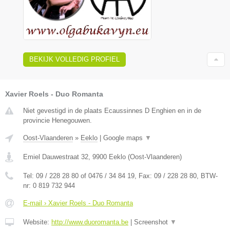
BEKIJK VOLLEDIG PROFIEL
Xavier Roels - Duo Romanta
Niet gevestigd in de plaats Ecaussinnes D Enghien en in de
provincie Henegouwen.
Oost-Vlaanderen
»
Eeklo
|
Google maps
▼
Emiel Dauwestraat 32
,
9900
Eeklo
(
Oost-Vlaanderen
)
Tel:
09 / 228 28 80 of 0476 / 34 84 19
, Fax:
09 / 228 28 80
, BTW-
nr:
0 819 732 944
E-mail › Xavier Roels - Duo Romanta
Website:
http://www.duoromanta.be
|
Screenshot
▼