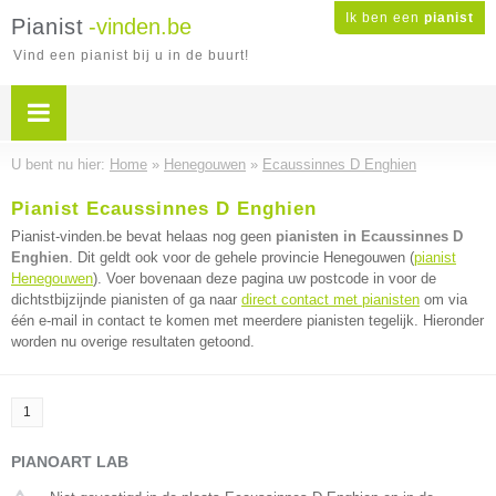
Ik ben een
pianist
Pianist
-vinden.be
Vind een pianist bij u in de buurt!
U bent nu hier:
Home
»
Henegouwen
»
Ecaussinnes D Enghien
Pianist Ecaussinnes D Enghien
Pianist-vinden.be bevat helaas nog geen
pianisten in Ecaussinnes D
Enghien
. Dit geldt ook voor de gehele provincie Henegouwen (
pianist
Henegouwen
). Voer bovenaan deze pagina uw postcode in voor de
dichtstbijzijnde pianisten of ga naar
direct contact met pianisten
om via
één e-mail in contact te komen met meerdere pianisten tegelijk. Hieronder
worden nu overige resultaten getoond.
1
PIANOART LAB