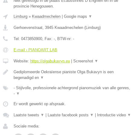
Niet gevestigd in de plaats Ecaussinnes D Enghien en in de
provincie Henegouwen.
Limburg
»
Kwaadmechelen
|
Google maps
▼
Gerhoevenstraat
,
3945
Kwaadmechelen
(
Limburg
)
Tel:
0473850900
, Fax:
-
, BTW-nr:
-
E-mail › PIANOART LAB
Website:
https://olgabukavyn.eu
|
Screenshot
▼
Gediplomeerde Oekraïense pianiste Olga Bukavyn is een
begenadigd en
▼
- Stijlvolle, professionele achtergrond pianomuziek van alle genres,
-
▼
Er wordt gewerkt op afspraak.
Laatste tweets
▼
|
Laatste facebook posts
▼
|
Introductie video
▼
Sociale media: