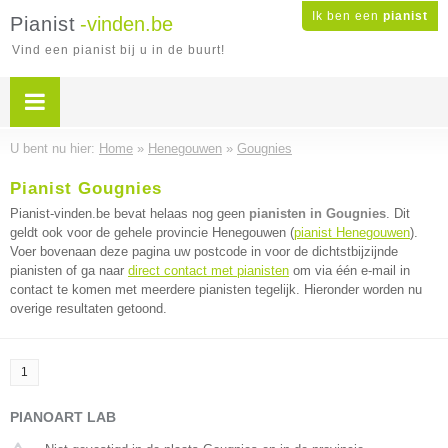
Ik ben een
pianist
Pianist
-vinden.be
Vind een pianist bij u in de buurt!
U bent nu hier:
Home
»
Henegouwen
»
Gougnies
Pianist Gougnies
Pianist-vinden.be bevat helaas nog geen
pianisten in Gougnies
. Dit
geldt ook voor de gehele provincie Henegouwen (
pianist Henegouwen
).
Voer bovenaan deze pagina uw postcode in voor de dichtstbijzijnde
pianisten of ga naar
direct contact met pianisten
om via één e-mail in
contact te komen met meerdere pianisten tegelijk. Hieronder worden nu
overige resultaten getoond.
1
PIANOART LAB