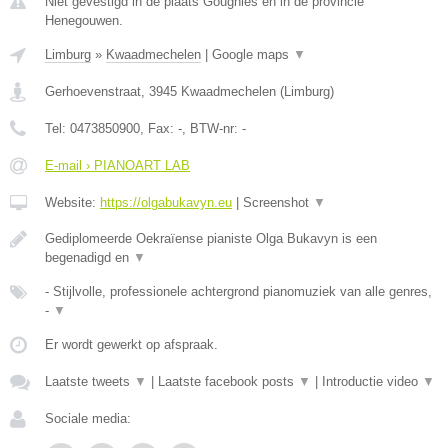
Niet gevestigd in de plaats Gougnies en in de provincie
Henegouwen.
Limburg
»
Kwaadmechelen
|
Google maps
▼
Gerhoevenstraat
,
3945
Kwaadmechelen
(
Limburg
)
Tel:
0473850900
, Fax:
-
, BTW-nr:
-
E-mail › PIANOART LAB
Website:
https://olgabukavyn.eu
|
Screenshot
▼
Gediplomeerde Oekraïense pianiste Olga Bukavyn is een
begenadigd en
▼
- Stijlvolle, professionele achtergrond pianomuziek van alle genres,
-
▼
Er wordt gewerkt op afspraak.
Laatste tweets
▼
|
Laatste facebook posts
▼
|
Introductie video
▼
Sociale media: