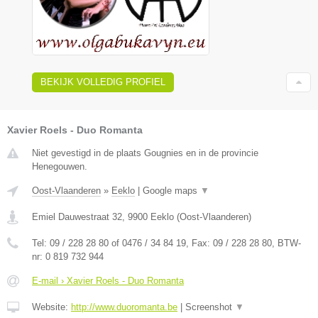
BEKIJK VOLLEDIG PROFIEL
Xavier Roels - Duo Romanta
Niet gevestigd in de plaats Gougnies en in de provincie
Henegouwen.
Oost-Vlaanderen
»
Eeklo
|
Google maps
▼
Emiel Dauwestraat 32
,
9900
Eeklo
(
Oost-Vlaanderen
)
Tel:
09 / 228 28 80 of 0476 / 34 84 19
, Fax:
09 / 228 28 80
, BTW-
nr:
0 819 732 944
E-mail › Xavier Roels - Duo Romanta
Website:
http://www.duoromanta.be
|
Screenshot
▼