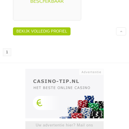
BEKIJK VOLLEDIG PROFIEL
1
Uw advertentie hier? Mail ons