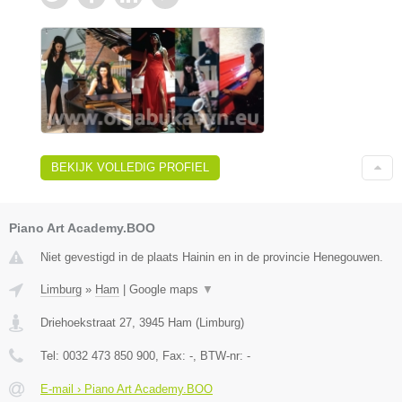
BEKIJK VOLLEDIG PROFIEL
Piano Art Academy.BOO
Niet gevestigd in de plaats Hainin en in de provincie Henegouwen.
Limburg
»
Ham
|
Google maps
▼
Driehoekstraat 27
,
3945
Ham
(
Limburg
)
Tel:
0032 473 850 900
, Fax:
-
, BTW-nr:
-
E-mail › Piano Art Academy.BOO