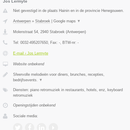
Jos Lermyte
Niet gevestigd in de plaats Hainin en in de provincie Henegouwen.
Antwerpen
»
Stabroek
|
Google maps
▼
Molenstraat 54
,
2940
Stabroek
(
Antwerpen
)
Tel:
0032-495207650
, Fax:
-
, BTW-nr:
-
E-mail › Jos Lermyte
Website onbekend
Sfeervolle melodieën voor diners, brunches, recepties,
bedrijfsevents.
▼
Diensten: piano retromuziek in restaurants, hotels, enz, keyboard
retromuziek
Openingstijden onbekend
Sociale media: