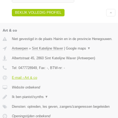
BEKIJK VOLLEDIG PROFIEL
Art & co
Niet gevestigd in de plaats Hainin en in de provincie Henegouwen.
Antwerpen
»
Sint Katelijne Waver
|
Google maps
▼
Albertstraat 45
,
2860
Sint Katelijne Waver
(
Antwerpen
)
Tel:
0477728949
, Fax:
-
, BTW-nr:
-
E-mail › Art & co
Website onbekend
Ik ben pianist/synths
▼
Diensten: optreden, les geven, zangers/zangeressen begeleiden
Openingstijden onbekend