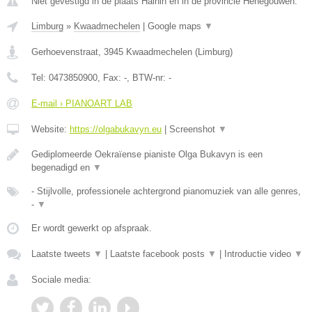
Niet gevestigd in de plaats Hainin en in de provincie Henegouwen.
Limburg
»
Kwaadmechelen
|
Google maps
▼
Gerhoevenstraat
,
3945
Kwaadmechelen
(
Limburg
)
Tel:
0473850900
, Fax:
-
, BTW-nr:
-
E-mail › PIANOART LAB
Website:
https://olgabukavyn.eu
|
Screenshot
▼
Gediplomeerde Oekraïense pianiste Olga Bukavyn is een
begenadigd en
▼
- Stijlvolle, professionele achtergrond pianomuziek van alle genres,
-
▼
Er wordt gewerkt op afspraak.
Laatste tweets
▼
|
Laatste facebook posts
▼
|
Introductie video
▼
Sociale media: