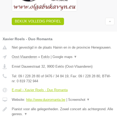
BEKIJK VOLLEDIG PROFIEL
Xavier Roels - Duo Romanta
Niet gevestigd in de plaats Hainin en in de provincie Henegouwen.
Oost-Vlaanderen
»
Eeklo
|
Google maps
▼
Emiel Dauwestraat 32
,
9900
Eeklo
(
Oost-Vlaanderen
)
Tel:
09 / 228 28 80 of 0476 / 34 84 19
, Fax:
09 / 228 28 80
, BTW-
nr:
0 819 732 944
E-mail › Xavier Roels - Duo Romanta
Website:
http://www.duoromanta.be
|
Screenshot
▼
Pianist voor alle gelegenheden. Zowel concert als achtergrond. Alle
genres.
▼