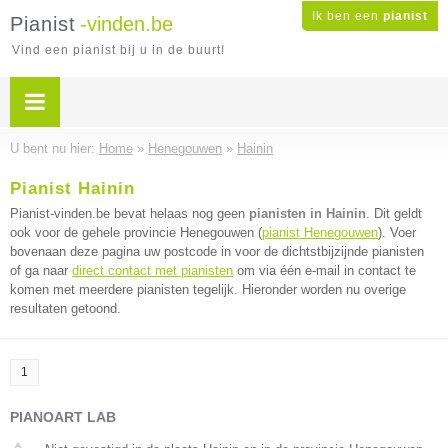
Ik ben een
pianist
Pianist
-vinden.be
Vind een pianist bij u in de buurt!
U bent nu hier:
Home
»
Henegouwen
»
Hainin
Pianist Hainin
Pianist-vinden.be bevat helaas nog geen
pianisten in Hainin
. Dit geldt
ook voor de gehele provincie Henegouwen (
pianist Henegouwen
). Voer
bovenaan deze pagina uw postcode in voor de dichtstbijzijnde pianisten
of ga naar
direct contact met pianisten
om via één e-mail in contact te
komen met meerdere pianisten tegelijk. Hieronder worden nu overige
resultaten getoond.
1
PIANOART LAB