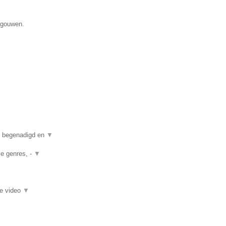
egouwen.
n begenadigd en
▼
le genres, -
▼
ie video
▼