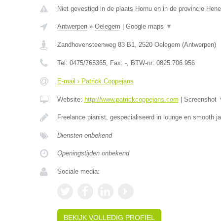
Niet gevestigd in de plaats Hornu en in de provincie Hen
Antwerpen
»
Oelegem
|
Google maps
▼
Zandhovensteenweg 83 B1
,
2520
Oelegem
(
Antwerpen
)
Tel:
0475/765365
, Fax:
-
, BTW-nr:
0825.706.956
E-mail › Patrick Coppejans
Website:
http://www.patrickcoppejans.com
|
Screenshot
Freelance pianist, gespecialiseerd in lounge en smooth 
Diensten onbekend
Openingstijden onbekend
Sociale media:
BEKIJK VOLLEDIG PROFIEL