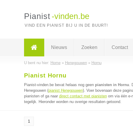
Pianist
-vinden.be
VIND EEN PIANIST BIJ U IN DE BUURT!
Nieuws
Zoeken
Contact
U bent nu hier:
Home
»
Henegouwen
»
Hornu
Pianist Hornu
Pianist-vinden.be bevat helaas nog geen
pianisten in Hornu
. 
Henegouwen (
pianist Henegouwen
). Voer bovenaan deze pagina
pianisten of ga naar
direct contact met pianisten
om via één e-m
tegelijk. Hieronder worden nu overige resultaten getoond.
1