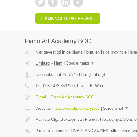
BEKIJK VOLLEDIG PROFIEL
Piano Art Academy.BOO
Niet gevestigd in de plaats Hornu en in de provincie Hen
Limburg
»
Ham
|
Google maps
▼
Driehoekstraat 27
,
3945
Ham
(
Limburg
)
Tel:
0032 473 850 900
, Fax:
-
, BTW-nr:
-
E-mail › Piano Art Academy.BOO
Website:
http://www.olgabukavyn.eu
|
Screenshot
▼
Pianiste Olga Bukavyn van Piano Art Academy.BOO is 
Pianiste: sfeervolle LIVE PIANOMUZIEK, alle genres, vo