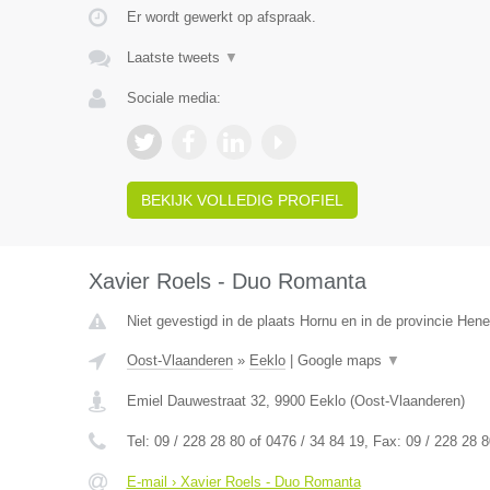
Er wordt gewerkt op afspraak.
Laatste tweets
▼
Sociale media:
BEKIJK VOLLEDIG PROFIEL
Xavier Roels - Duo Romanta
Niet gevestigd in de plaats Hornu en in de provincie Hen
Oost-Vlaanderen
»
Eeklo
|
Google maps
▼
Emiel Dauwestraat 32
,
9900
Eeklo
(
Oost-Vlaanderen
)
Tel:
09 / 228 28 80 of 0476 / 34 84 19
, Fax:
09 / 228 28 8
E-mail › Xavier Roels - Duo Romanta