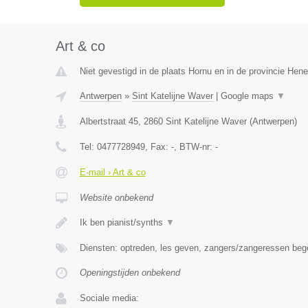
Art & co
Niet gevestigd in de plaats Hornu en in de provincie Hen
Antwerpen
»
Sint Katelijne Waver
|
Google maps
▼
Albertstraat 45
,
2860
Sint Katelijne Waver
(
Antwerpen
)
Tel:
0477728949
, Fax:
-
, BTW-nr:
-
E-mail › Art & co
Website onbekend
Ik ben pianist/synths
▼
Diensten: optreden, les geven, zangers/zangeressen beg
Openingstijden onbekend
Sociale media: