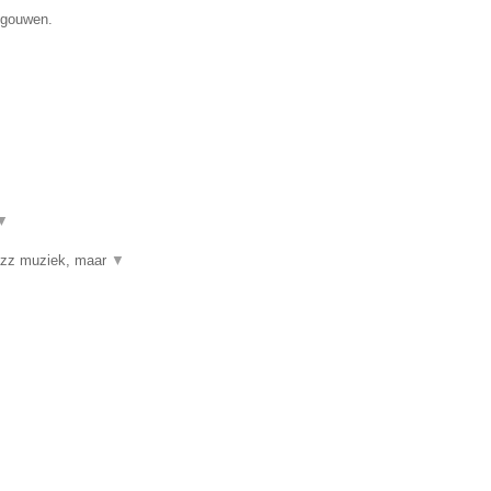
egouwen.
▼
jazz muziek, maar
▼