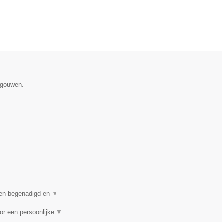
egouwen.
een begenadigd en
▼
or een persoonlijke
▼