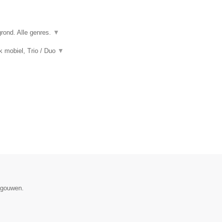
grond. Alle genres.
▼
k mobiel, Trio / Duo
▼
egouwen.