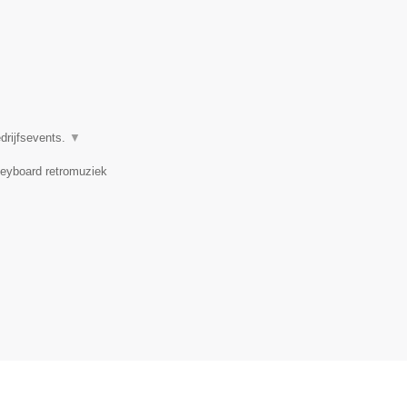
drijfsevents.
▼
 keyboard retromuziek