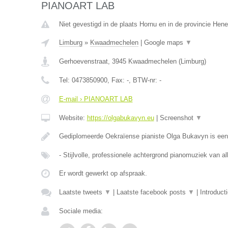
PIANOART LAB
Niet gevestigd in de plaats Hornu en in de provincie Hen
Limburg
»
Kwaadmechelen
|
Google maps
▼
Gerhoevenstraat
,
3945
Kwaadmechelen
(
Limburg
)
Tel:
0473850900
, Fax:
-
, BTW-nr:
-
E-mail › PIANOART LAB
Website:
https://olgabukavyn.eu
|
Screenshot
▼
Gediplomeerde Oekraïense pianiste Olga Bukavyn is ee
- Stijlvolle, professionele achtergrond pianomuziek van al
Er wordt gewerkt op afspraak.
Laatste tweets
▼
|
Laatste facebook posts
▼
|
Introduct
Sociale media: