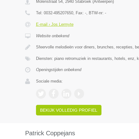
Molenstraat 54
,
2940
Stabroek
(
Antwerpen
)
Tel:
0032-495207650
, Fax:
-
, BTW-nr:
-
E-mail › Jos Lermyte
Website onbekend
Sfeervolle melodieën voor diners, brunches, recepties, be
Diensten: piano retromuziek in restaurants, hotels, enz,
Openingstijden onbekend
Sociale media:
BEKIJK VOLLEDIG PROFIEL
Patrick Coppejans