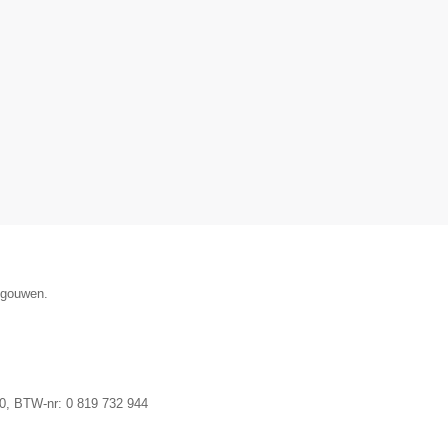
egouwen.
0
, BTW-nr:
0 819 732 944