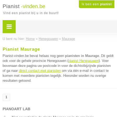
Ik ben een
pianist
Pianist
-vinden.be
Vind een pianist bij u in de buurt!
U bent nu hier:
Home
»
Henegouwen
»
Maurage
Pianist Maurage
Pianist-vinden.be bevat helaas nog geen
pianisten in Maurage
. Dit geldt
ook voor de gehele provincie Henegouwen (
pianist Henegouwen
). Voer
bovenaan deze pagina uw postcode in voor de dichtstbijzijnde pianisten
of ga naar
direct contact met pianisten
om via één e-mail in contact te
komen met meerdere pianisten tegelijk. Hieronder worden nu overige
resultaten getoond.
1
PIANOART LAB