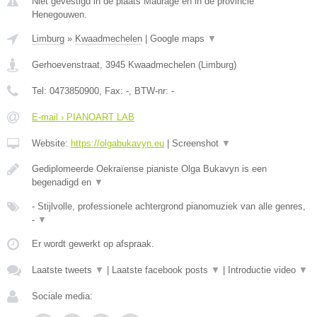
Niet gevestigd in de plaats Maurage en in de provincie
Henegouwen.
Limburg
»
Kwaadmechelen
|
Google maps
▼
Gerhoevenstraat
,
3945
Kwaadmechelen
(
Limburg
)
Tel:
0473850900
, Fax:
-
, BTW-nr:
-
E-mail › PIANOART LAB
Website:
https://olgabukavyn.eu
|
Screenshot
▼
Gediplomeerde Oekraïense pianiste Olga Bukavyn is een
begenadigd en
▼
- Stijlvolle, professionele achtergrond pianomuziek van alle genres,
-
▼
Er wordt gewerkt op afspraak.
Laatste tweets
▼
|
Laatste facebook posts
▼
|
Introductie video
▼
Sociale media: