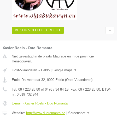
BEKIJK VOLLEDIG PROFIEL
Xavier Roels - Duo Romanta
Niet gevestigd in de plaats Maurage en in de provincie
Henegouwen.
Oost-Vlaanderen
»
Eeklo
|
Google maps
▼
Emiel Dauwestraat 32
,
9900
Eeklo
(
Oost-Vlaanderen
)
Tel:
09 / 228 28 80 of 0476 / 34 84 19
, Fax:
09 / 228 28 80
, BTW-
nr:
0 819 732 944
E-mail › Xavier Roels - Duo Romanta
Website:
http://www.duoromanta.be
|
Screenshot
▼