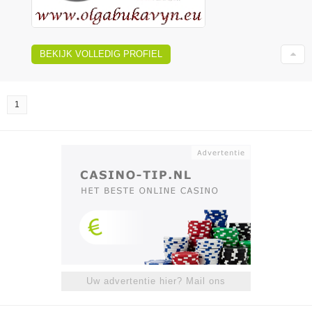
BEKIJK VOLLEDIG PROFIEL
1
Uw advertentie hier? Mail ons