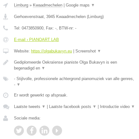
Limburg
»
Kwaadmechelen
|
Google maps
▼
Gerhoevenstraat
,
3945
Kwaadmechelen
(
Limburg
)
Tel:
0473850900
, Fax:
-
, BTW-nr:
-
E-mail › PIANOART LAB
Website:
https://olgabukavyn.eu
|
Screenshot
▼
Gediplomeerde Oekraïense pianiste Olga Bukavyn is een
begenadigd en
▼
- Stijlvolle, professionele achtergrond pianomuziek van alle genres,
-
▼
Er wordt gewerkt op afspraak.
Laatste tweets
▼
|
Laatste facebook posts
▼
|
Introductie video
▼
Sociale media: