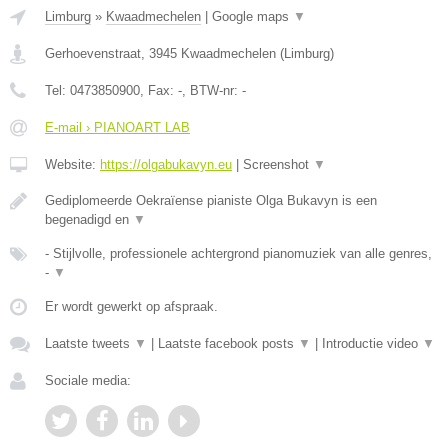
Limburg
»
Kwaadmechelen
|
Google maps
▼
Gerhoevenstraat
,
3945
Kwaadmechelen
(
Limburg
)
Tel:
0473850900
, Fax:
-
, BTW-nr:
-
E-mail › PIANOART LAB
Website:
https://olgabukavyn.eu
|
Screenshot
▼
Gediplomeerde Oekraïense pianiste Olga Bukavyn is een
begenadigd en
▼
- Stijlvolle, professionele achtergrond pianomuziek van alle genres,
-
▼
Er wordt gewerkt op afspraak.
Laatste tweets
▼
|
Laatste facebook posts
▼
|
Introductie video
▼
Sociale media: