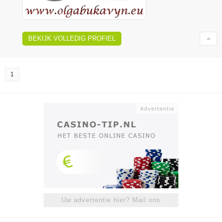
BEKIJK VOLLEDIG PROFIEL
1
Uw advertentie hier? Mail ons