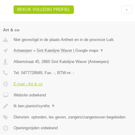
BEKIJK VOLLEDIG PROFIEL
Art & co
Niet gevestigd in de plaats Antheit en in de provincie Luik.
Antwerpen
»
Sint Katelijne Waver
|
Google maps
▼
Albertstraat 45
,
2860
Sint Katelijne Waver
(
Antwerpen
)
Tel:
0477728949
, Fax:
-
, BTW-nr:
-
E-mail › Art & co
Website onbekend
Ik ben pianist/synths
▼
Diensten: optreden, les geven, zangers/zangeressen begeleiden
Openingstijden onbekend