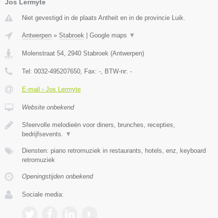
Jos Lermyte
Niet gevestigd in de plaats Antheit en in de provincie Luik.
Antwerpen
»
Stabroek
|
Google maps
▼
Molenstraat 54
,
2940
Stabroek
(
Antwerpen
)
Tel:
0032-495207650
, Fax:
-
, BTW-nr:
-
E-mail › Jos Lermyte
Website onbekend
Sfeervolle melodieën voor diners, brunches, recepties,
bedrijfsevents.
▼
Diensten: piano retromuziek in restaurants, hotels, enz, keyboard
retromuziek
Openingstijden onbekend
Sociale media: