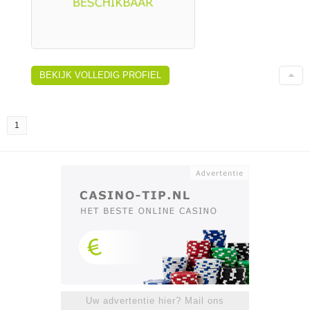
BEKIJK VOLLEDIG PROFIEL
1
Uw advertentie hier? Mail ons