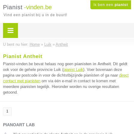
Ik ben een
pianist
Pianist
-vinden.be
Vind een pianist bij u in de buurt!
U bent nu hier:
Home
»
Luik
»
Antheit
Pianist Antheit
Pianist-vinden.be bevat helaas nog geen
pianisten in Antheit
. Dit geldt
ook voor de gehele provincie Luik (
pianist Luik
). Voer bovenaan deze
pagina uw postcode in voor de dichtstbijzijnde pianisten of ga naar
direct
contact met pianisten
om via één e-mail in contact te komen met
meerdere pianisten tegelijk. Hieronder worden nu overige resultaten
getoond.
1
PIANOART LAB