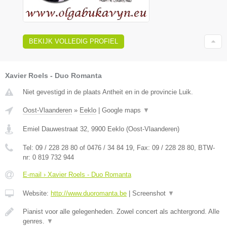
BEKIJK VOLLEDIG PROFIEL
Xavier Roels - Duo Romanta
Niet gevestigd in de plaats Antheit en in de provincie Luik.
Oost-Vlaanderen
»
Eeklo
|
Google maps
▼
Emiel Dauwestraat 32
,
9900
Eeklo
(
Oost-Vlaanderen
)
Tel:
09 / 228 28 80 of 0476 / 34 84 19
, Fax:
09 / 228 28 80
, BTW-
nr:
0 819 732 944
E-mail › Xavier Roels - Duo Romanta
Website:
http://www.duoromanta.be
|
Screenshot
▼
Pianist voor alle gelegenheden. Zowel concert als achtergrond. Alle
genres.
▼