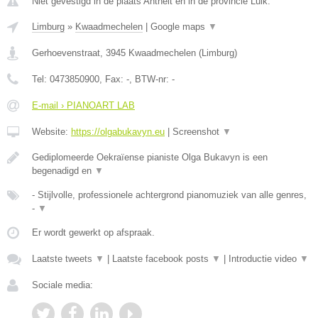
Niet gevestigd in de plaats Antheit en in de provincie Luik.
Limburg
»
Kwaadmechelen
|
Google maps
▼
Gerhoevenstraat
,
3945
Kwaadmechelen
(
Limburg
)
Tel:
0473850900
, Fax:
-
, BTW-nr:
-
E-mail › PIANOART LAB
Website:
https://olgabukavyn.eu
|
Screenshot
▼
Gediplomeerde Oekraïense pianiste Olga Bukavyn is een
begenadigd en
▼
- Stijlvolle, professionele achtergrond pianomuziek van alle genres,
-
▼
Er wordt gewerkt op afspraak.
Laatste tweets
▼
|
Laatste facebook posts
▼
|
Introductie video
▼
Sociale media: