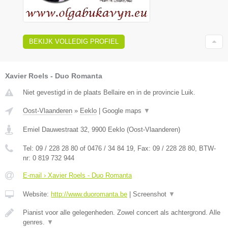
BEKIJK VOLLEDIG PROFIEL
Xavier Roels - Duo Romanta
Niet gevestigd in de plaats Bellaire en in de provincie Luik.
Oost-Vlaanderen
»
Eeklo
|
Google maps
▼
Emiel Dauwestraat 32
,
9900
Eeklo
(
Oost-Vlaanderen
)
Tel:
09 / 228 28 80 of 0476 / 34 84 19
, Fax:
09 / 228 28 80
, BTW-
nr:
0 819 732 944
E-mail › Xavier Roels - Duo Romanta
Website:
http://www.duoromanta.be
|
Screenshot
▼
Pianist voor alle gelegenheden. Zowel concert als achtergrond. Alle
genres.
▼