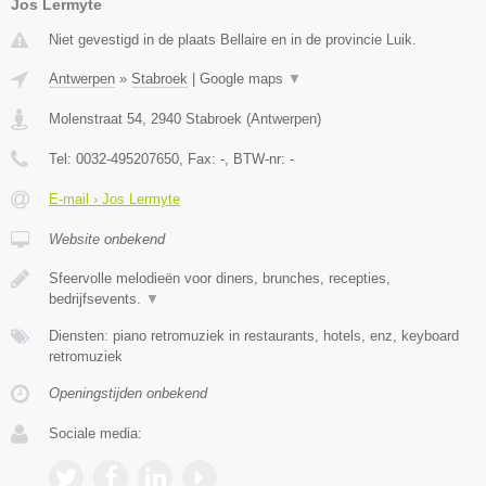
Jos Lermyte
Niet gevestigd in de plaats Bellaire en in de provincie Luik.
Antwerpen
»
Stabroek
|
Google maps
▼
Molenstraat 54
,
2940
Stabroek
(
Antwerpen
)
Tel:
0032-495207650
, Fax:
-
, BTW-nr:
-
E-mail › Jos Lermyte
Website onbekend
Sfeervolle melodieën voor diners, brunches, recepties,
bedrijfsevents.
▼
Diensten: piano retromuziek in restaurants, hotels, enz, keyboard
retromuziek
Openingstijden onbekend
Sociale media: