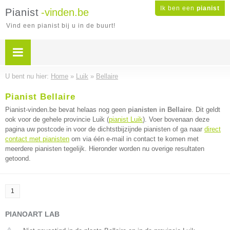
Ik ben een
pianist
Pianist
-vinden.be
Vind een pianist bij u in de buurt!
U bent nu hier:
Home
»
Luik
»
Bellaire
Pianist Bellaire
Pianist-vinden.be bevat helaas nog geen
pianisten in Bellaire
. Dit geldt
ook voor de gehele provincie Luik (
pianist Luik
). Voer bovenaan deze
pagina uw postcode in voor de dichtstbijzijnde pianisten of ga naar
direct
contact met pianisten
om via één e-mail in contact te komen met
meerdere pianisten tegelijk. Hieronder worden nu overige resultaten
getoond.
1
PIANOART LAB