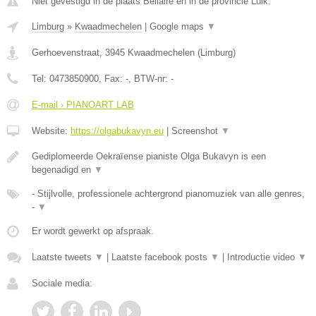
Niet gevestigd in de plaats Bellaire en in de provincie Luik.
Limburg
»
Kwaadmechelen
|
Google maps
▼
Gerhoevenstraat
,
3945
Kwaadmechelen
(
Limburg
)
Tel:
0473850900
, Fax:
-
, BTW-nr:
-
E-mail › PIANOART LAB
Website:
https://olgabukavyn.eu
|
Screenshot
▼
Gediplomeerde Oekraïense pianiste Olga Bukavyn is een
begenadigd en
▼
- Stijlvolle, professionele achtergrond pianomuziek van alle genres,
-
▼
Er wordt gewerkt op afspraak.
Laatste tweets
▼
|
Laatste facebook posts
▼
|
Introductie video
▼
Sociale media: