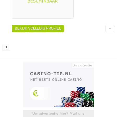
BEKIJK VOLLEDIG PROFIEL
1
Uw advertentie hier? Mail ons