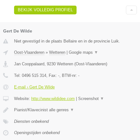
BEKIJK VOLLEDIG PROFIEL
Gert De Wilde
Niet gevestigd in de plaats Bellaire en in de provincie Luik.
Oost-Vlaanderen
»
Wetteren
|
Google maps
▼
Jan Cooppalaard
,
9230
Wetteren
(
Oost-Vlaanderen
)
Tel:
0496 515 314
, Fax:
-
, BTW-nr:
-
E-mail › Gert De Wilde
Website:
http://www.wildidee.com
|
Screenshot
▼
Pianist/Klavecinist alle genres
▼
Diensten onbekend
Openingstijden onbekend