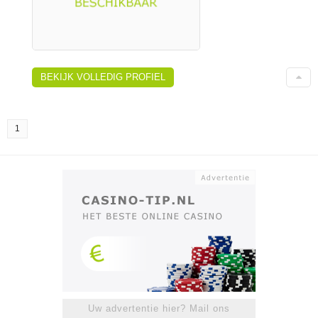
BEKIJK VOLLEDIG PROFIEL
1
Uw advertentie hier? Mail ons