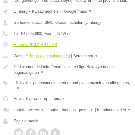
Niet gevestigd in de plaats Beyne Heusay en in de provincie Luik.
Limburg
»
Kwaadmechelen
|
Google maps
▼
Gerhoevenstraat
,
3945
Kwaadmechelen
(
Limburg
)
Tel:
0473850900
, Fax:
-
, BTW-nr:
-
E-mail › PIANOART LAB
Website:
https://olgabukavyn.eu
|
Screenshot
▼
Gediplomeerde Oekraïense pianiste Olga Bukavyn is een
begenadigd en
▼
- Stijlvolle, professionele achtergrond pianomuziek van alle genres,
-
▼
Er wordt gewerkt op afspraak.
Laatste tweets
▼
|
Laatste facebook posts
▼
|
Introductie video
▼
Sociale media: