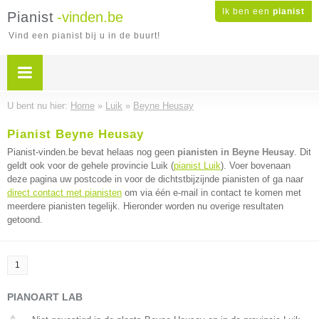
Ik ben een
pianist
Pianist
-vinden.be
Vind een pianist bij u in de buurt!
U bent nu hier:
Home
»
Luik
»
Beyne Heusay
Pianist Beyne Heusay
Pianist-vinden.be bevat helaas nog geen
pianisten in Beyne Heusay
. Dit
geldt ook voor de gehele provincie Luik (
pianist Luik
). Voer bovenaan
deze pagina uw postcode in voor de dichtstbijzijnde pianisten of ga naar
direct contact met pianisten
om via één e-mail in contact te komen met
meerdere pianisten tegelijk. Hieronder worden nu overige resultaten
getoond.
1
PIANOART LAB