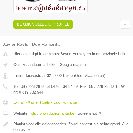
BEKIJK VOLLEDIG PROFIEL
Xavier Roels - Duo Romanta
Niet gevestigd in de plaats Beyne Heusay en in de provincie Luik.
Oost-Vlaanderen
»
Eeklo
|
Google maps
▼
Emiel Dauwestraat 32
,
9900
Eeklo
(
Oost-Vlaanderen
)
Tel:
09 / 228 28 80 of 0476 / 34 84 19
, Fax:
09 / 228 28 80
, BTW-
nr:
0 819 732 944
E-mail › Xavier Roels - Duo Romanta
Website:
http://www.duoromanta.be
|
Screenshot
▼
Pianist voor alle gelegenheden. Zowel concert als achtergrond. Alle
genres.
▼