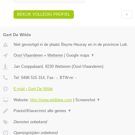
BEKIJK VOLLEDIG PROFIEL
Gert De Wilde
Niet gevestigd in de plaats Beyne Heusay en in de provincie Luik.
Oost-Vlaanderen
»
Wetteren
|
Google maps
▼
Jan Cooppalaard
,
9230
Wetteren
(
Oost-Vlaanderen
)
Tel:
0496 515 314
, Fax:
-
, BTW-nr:
-
E-mail › Gert De Wilde
Website:
http://www.wildidee.com
|
Screenshot
▼
Pianist/Klavecinist alle genres
▼
Diensten onbekend
Openingstijden onbekend