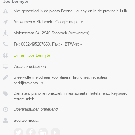
Jos Lermyte
Niet gevestigd in de plaats Beyne Heusay en in de provincie Luik.
Antwerpen
»
Stabroek
|
Google maps
▼
Molenstraat 54
,
2940
Stabroek
(
Antwerpen
)
Tel:
0032-495207650
, Fax:
-
, BTW-nr:
-
E-mail › Jos Lermyte
Website onbekend
Sfeervolle melodieën voor diners, brunches, recepties,
bedrijfsevents.
▼
Diensten: piano retromuziek in restaurants, hotels, enz, keyboard
retromuziek
Openingstijden onbekend
Sociale media: