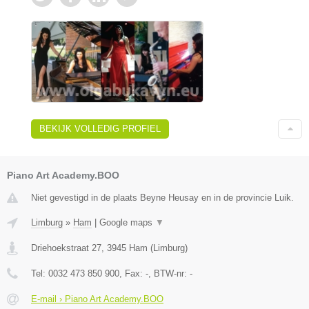
BEKIJK VOLLEDIG PROFIEL
Piano Art Academy.BOO
Niet gevestigd in de plaats Beyne Heusay en in de provincie Luik.
Limburg
»
Ham
|
Google maps
▼
Driehoekstraat 27
,
3945
Ham
(
Limburg
)
Tel:
0032 473 850 900
, Fax:
-
, BTW-nr:
-
E-mail › Piano Art Academy.BOO