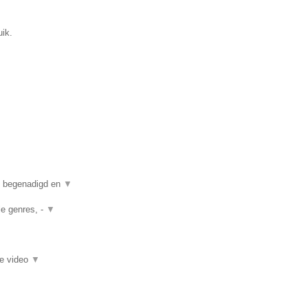
uik.
n begenadigd en
▼
le genres, -
▼
ie video
▼