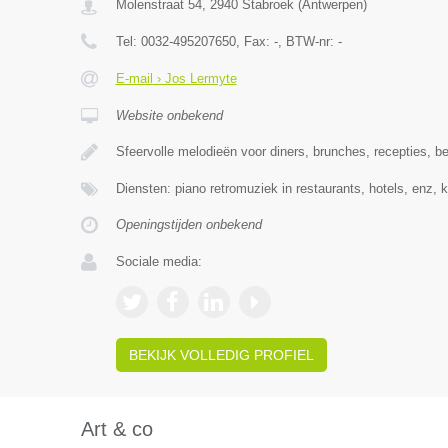
Molenstraat 54
,
2940
Stabroek
(
Antwerpen
)
Tel:
0032-495207650
, Fax:
-
, BTW-nr:
-
E-mail › Jos Lermyte
Website onbekend
Sfeervolle melodieën voor diners, brunches, recepties, be
Diensten: piano retromuziek in restaurants, hotels, enz,
Openingstijden onbekend
Sociale media:
BEKIJK VOLLEDIG PROFIEL
Art & co