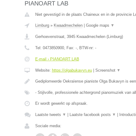
PIANOART LAB
Niet gevestigd in de plaats Chaineux en in de provincie L
Limburg
»
Kwaadmechelen
|
Google maps
▼
Gerhoevenstraat
,
3945
Kwaadmechelen
(
Limburg
)
Tel:
0473850900
, Fax:
-
, BTW-nr:
-
E-mail › PIANOART LAB
Website:
https://olgabukavyn.eu
|
Screenshot
▼
Gediplomeerde Oekraïense pianiste Olga Bukavyn is ee
- Stijlvolle, professionele achtergrond pianomuziek van al
Er wordt gewerkt op afspraak.
Laatste tweets
▼
|
Laatste facebook posts
▼
|
Introduct
Sociale media: