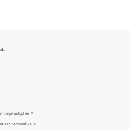
uik.
een begenadigd en
▼
or een persoonlijke
▼