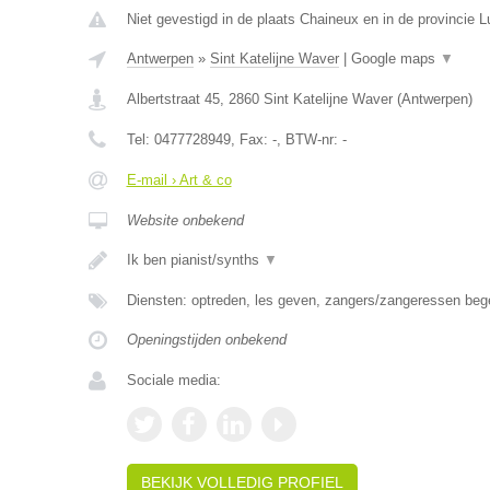
Niet gevestigd in de plaats Chaineux en in de provincie L
Antwerpen
»
Sint Katelijne Waver
|
Google maps
▼
Albertstraat 45
,
2860
Sint Katelijne Waver
(
Antwerpen
)
Tel:
0477728949
, Fax:
-
, BTW-nr:
-
E-mail › Art & co
Website onbekend
Ik ben pianist/synths
▼
Diensten: optreden, les geven, zangers/zangeressen beg
Openingstijden onbekend
Sociale media:
BEKIJK VOLLEDIG PROFIEL