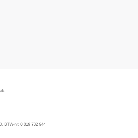
uik.
0
, BTW-nr:
0 819 732 944