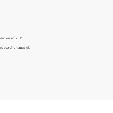
drijfsevents.
▼
 keyboard retromuziek