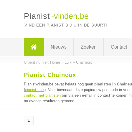
Pianist
-vinden.be
VIND EEN PIANIST BIJ U IN DE BUURT!
Nieuws
Zoeken
Contact
U bent nu hier:
Home
»
Luik
»
Chaineux
Pianist Chaineux
Pianist-vinden.be bevat helaas nog geen
pianisten in Chaine
(
pianist Luik
). Voer bovenaan deze pagina uw postcode in voor d
contact met pianisten
om via één e-mail in contact te komen me
nu overige resultaten getoond.
1