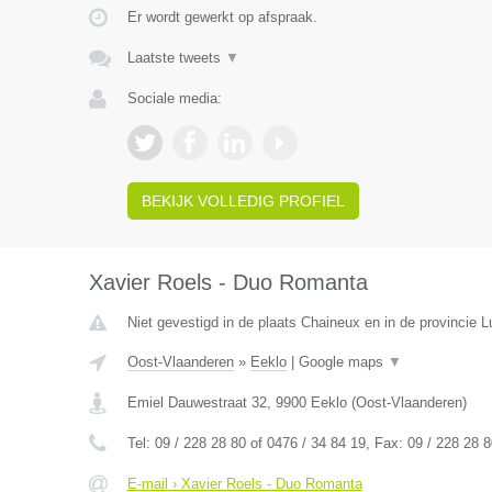
Er wordt gewerkt op afspraak.
Laatste tweets
▼
Sociale media:
BEKIJK VOLLEDIG PROFIEL
Xavier Roels - Duo Romanta
Niet gevestigd in de plaats Chaineux en in de provincie L
Oost-Vlaanderen
»
Eeklo
|
Google maps
▼
Emiel Dauwestraat 32
,
9900
Eeklo
(
Oost-Vlaanderen
)
Tel:
09 / 228 28 80 of 0476 / 34 84 19
, Fax:
09 / 228 28 8
E-mail › Xavier Roels - Duo Romanta