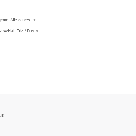
grond. Alle genres.
▼
k mobiel, Trio / Duo
▼
uik.