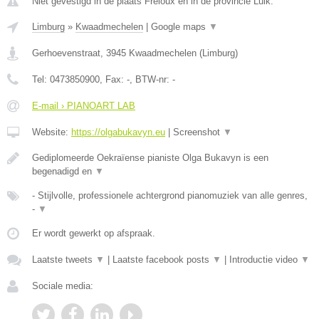
Niet gevestigd in de plaats Freloux en in de provincie Luik.
Limburg
»
Kwaadmechelen
|
Google maps
▼
Gerhoevenstraat
,
3945
Kwaadmechelen
(
Limburg
)
Tel:
0473850900
, Fax:
-
, BTW-nr:
-
E-mail › PIANOART LAB
Website:
https://olgabukavyn.eu
|
Screenshot
▼
Gediplomeerde Oekraïense pianiste Olga Bukavyn is een
begenadigd en
▼
- Stijlvolle, professionele achtergrond pianomuziek van alle genres,
-
▼
Er wordt gewerkt op afspraak.
Laatste tweets
▼
|
Laatste facebook posts
▼
|
Introductie video
▼
Sociale media: