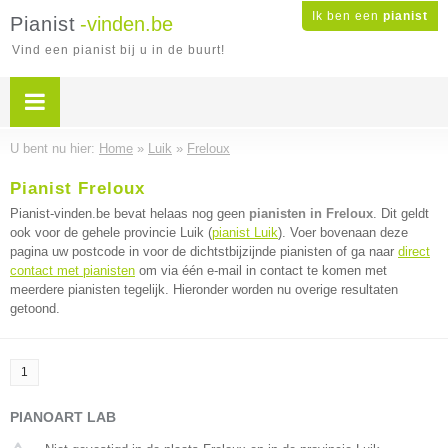
Ik ben een
pianist
Pianist
-vinden.be
Vind een pianist bij u in de buurt!
U bent nu hier:
Home
»
Luik
»
Freloux
Pianist Freloux
Pianist-vinden.be bevat helaas nog geen
pianisten in Freloux
. Dit geldt
ook voor de gehele provincie Luik (
pianist Luik
). Voer bovenaan deze
pagina uw postcode in voor de dichtstbijzijnde pianisten of ga naar
direct
contact met pianisten
om via één e-mail in contact te komen met
meerdere pianisten tegelijk. Hieronder worden nu overige resultaten
getoond.
1
PIANOART LAB