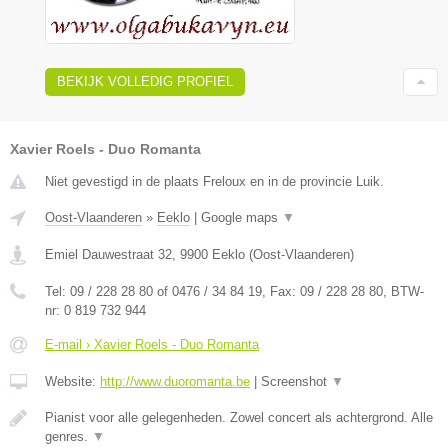
BEKIJK VOLLEDIG PROFIEL
Xavier Roels - Duo Romanta
Niet gevestigd in de plaats Freloux en in de provincie Luik.
Oost-Vlaanderen
»
Eeklo
|
Google maps
▼
Emiel Dauwestraat 32
,
9900
Eeklo
(
Oost-Vlaanderen
)
Tel:
09 / 228 28 80 of 0476 / 34 84 19
, Fax:
09 / 228 28 80
, BTW-
nr:
0 819 732 944
E-mail › Xavier Roels - Duo Romanta
Website:
http://www.duoromanta.be
|
Screenshot
▼
Pianist voor alle gelegenheden. Zowel concert als achtergrond. Alle
genres.
▼