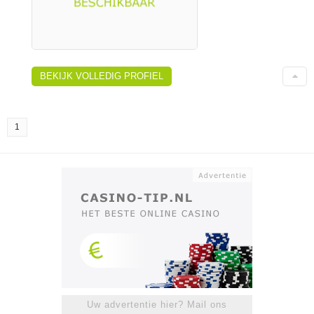
BEKIJK VOLLEDIG PROFIEL
1
Uw advertentie hier? Mail ons