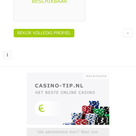
BEKIJK VOLLEDIG PROFIEL
1
Uw advertentie hier? Mail ons