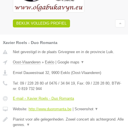
BEKIJK VOLLEDIG PROFIEL
Xavier Roels - Duo Romanta
Niet gevestigd in de plaats Grivegnee en in de provincie Luik.
Oost-Vlaanderen
»
Eeklo
|
Google maps
▼
Emiel Dauwestraat 32
,
9900
Eeklo
(
Oost-Vlaanderen
)
Tel:
09 / 228 28 80 of 0476 / 34 84 19
, Fax:
09 / 228 28 80
, BTW-
nr:
0 819 732 944
E-mail › Xavier Roels - Duo Romanta
Website:
http://www.duoromanta.be
|
Screenshot
▼
Pianist voor alle gelegenheden. Zowel concert als achtergrond. Alle
genres.
▼