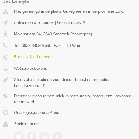
Jos Lermyte
Niet gevestigd in de plaats Grivegnee en in de provincie Luik.
Antwerpen
»
Stabroek
|
Google maps
▼
Molenstraat 54
,
2940
Stabroek
(
Antwerpen
)
Tel:
0032-495207650
, Fax:
-
, BTW-nr:
-
E-mail › Jos Lermyte
Website onbekend
Sfeervolle melodieën voor diners, brunches, recepties,
bedrijfsevents.
▼
Diensten: piano retromuziek in restaurants, hotels, enz, keyboard
retromuziek
Openingstijden onbekend
Sociale media: