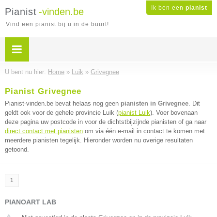
Ik ben een
pianist
Pianist
-vinden.be
Vind een pianist bij u in de buurt!
U bent nu hier:
Home
»
Luik
»
Grivegnee
Pianist Grivegnee
Pianist-vinden.be bevat helaas nog geen
pianisten in Grivegnee
. Dit
geldt ook voor de gehele provincie Luik (
pianist Luik
). Voer bovenaan
deze pagina uw postcode in voor de dichtstbijzijnde pianisten of ga naar
direct contact met pianisten
om via één e-mail in contact te komen met
meerdere pianisten tegelijk. Hieronder worden nu overige resultaten
getoond.
1
PIANOART LAB