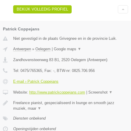
BEKIJK VOLLEDIG PROFIEL
Patrick Coppejans
Niet gevestigd in de plaats Grivegnee en in de provincie Luik.
Antwerpen
»
Oelegem
|
Google maps
▼
Zandhovensteenweg 83 B1
,
2520
Oelegem
(
Antwerpen
)
Tel:
0475/765365
, Fax:
-
, BTW-nr:
0825.706.956
E-mail › Patrick Coppejans
Website:
http://www.patrickcoppejans.com
|
Screenshot
▼
Freelance pianist, gespecialiseerd in lounge en smooth jazz
muziek, maar
▼
Diensten onbekend
Openingstijden onbekend