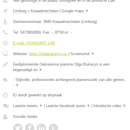
Niet gevestigd in de plaats Grivegnee en in de provincie Luik.
Limburg
»
Kwaadmechelen
|
Google maps
▼
Gerhoevenstraat
,
3945
Kwaadmechelen
(
Limburg
)
Tel:
0473850900
, Fax:
-
, BTW-nr:
-
E-mail › PIANOART LAB
Website:
https://olgabukavyn.eu
|
Screenshot
▼
Gediplomeerde Oekraïense pianiste Olga Bukavyn is een
begenadigd en
▼
- Stijlvolle, professionele achtergrond pianomuziek van alle genres,
-
▼
Er wordt gewerkt op afspraak.
Laatste tweets
▼
|
Laatste facebook posts
▼
|
Introductie video
▼
Sociale media: