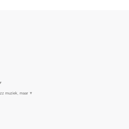
▼
jazz muziek, maar
▼