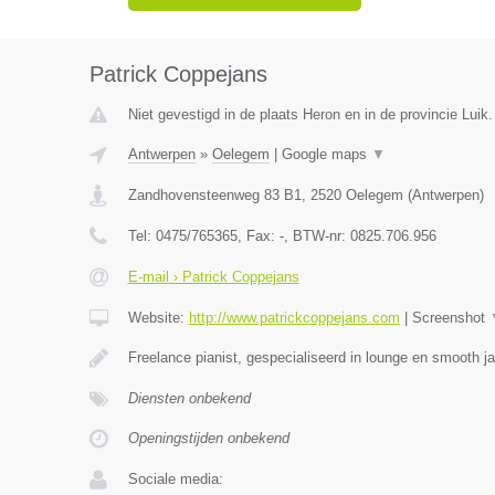
Patrick Coppejans
Niet gevestigd in de plaats Heron en in de provincie Luik.
Antwerpen
»
Oelegem
|
Google maps
▼
Zandhovensteenweg 83 B1
,
2520
Oelegem
(
Antwerpen
)
Tel:
0475/765365
, Fax:
-
, BTW-nr:
0825.706.956
E-mail › Patrick Coppejans
Website:
http://www.patrickcoppejans.com
|
Screenshot
Freelance pianist, gespecialiseerd in lounge en smooth 
Diensten onbekend
Openingstijden onbekend
Sociale media: