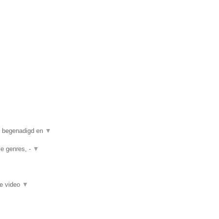
n begenadigd en
▼
le genres, -
▼
ie video
▼