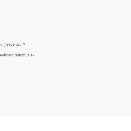
drijfsevents.
▼
 keyboard retromuziek