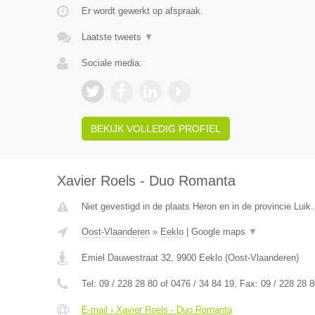
Er wordt gewerkt op afspraak.
Laatste tweets
▼
Sociale media:
BEKIJK VOLLEDIG PROFIEL
Xavier Roels - Duo Romanta
Niet gevestigd in de plaats Heron en in de provincie Luik.
Oost-Vlaanderen
»
Eeklo
|
Google maps
▼
Emiel Dauwestraat 32
,
9900
Eeklo
(
Oost-Vlaanderen
)
Tel:
09 / 228 28 80 of 0476 / 34 84 19
, Fax:
09 / 228 28 8
E-mail › Xavier Roels - Duo Romanta