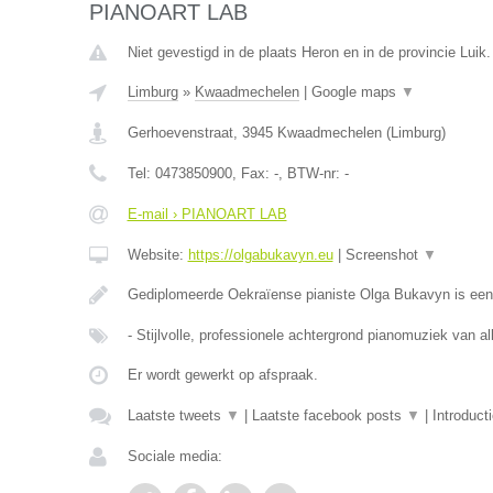
PIANOART LAB
Niet gevestigd in de plaats Heron en in de provincie Luik.
Limburg
»
Kwaadmechelen
|
Google maps
▼
Gerhoevenstraat
,
3945
Kwaadmechelen
(
Limburg
)
Tel:
0473850900
, Fax:
-
, BTW-nr:
-
E-mail › PIANOART LAB
Website:
https://olgabukavyn.eu
|
Screenshot
▼
Gediplomeerde Oekraïense pianiste Olga Bukavyn is ee
- Stijlvolle, professionele achtergrond pianomuziek van al
Er wordt gewerkt op afspraak.
Laatste tweets
▼
|
Laatste facebook posts
▼
|
Introduct
Sociale media: