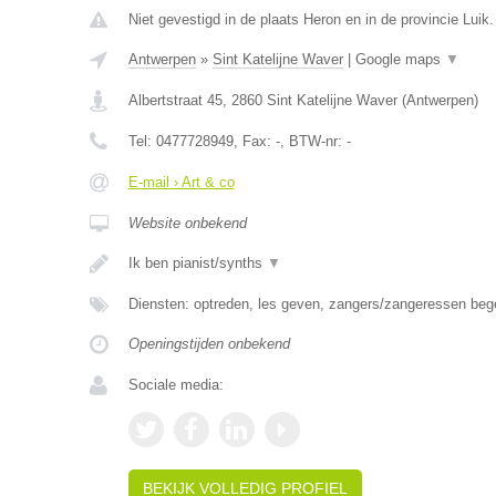
Niet gevestigd in de plaats Heron en in de provincie Luik.
Antwerpen
»
Sint Katelijne Waver
|
Google maps
▼
Albertstraat 45
,
2860
Sint Katelijne Waver
(
Antwerpen
)
Tel:
0477728949
, Fax:
-
, BTW-nr:
-
E-mail › Art & co
Website onbekend
Ik ben pianist/synths
▼
Diensten: optreden, les geven, zangers/zangeressen beg
Openingstijden onbekend
Sociale media:
BEKIJK VOLLEDIG PROFIEL