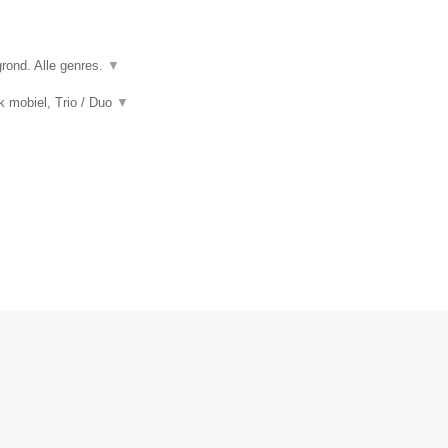
grond. Alle genres.
▼
k mobiel, Trio / Duo
▼