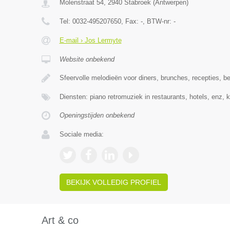
Molenstraat 54
,
2940
Stabroek
(
Antwerpen
)
Tel:
0032-495207650
, Fax:
-
, BTW-nr:
-
E-mail › Jos Lermyte
Website onbekend
Sfeervolle melodieën voor diners, brunches, recepties, be
Diensten: piano retromuziek in restaurants, hotels, enz,
Openingstijden onbekend
Sociale media:
BEKIJK VOLLEDIG PROFIEL
Art & co