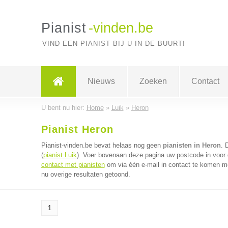
Pianist
-vinden.be
VIND EEN PIANIST BIJ U IN DE BUURT!
Nieuws
Zoeken
Contact
U bent nu hier:
Home
»
Luik
»
Heron
Pianist Heron
Pianist-vinden.be bevat helaas nog geen
pianisten in Heron
. 
(
pianist Luik
). Voer bovenaan deze pagina uw postcode in voor d
contact met pianisten
om via één e-mail in contact te komen me
nu overige resultaten getoond.
1