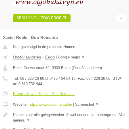
BEKIJK VOLLEDIG PROFIEL
Xavier Roels - Duo Romanta
Niet gevestigd in de provincie Namen.
Oost-Vlaanderen
»
Eeklo
|
Google maps
▼
Emiel Dauwestraat 32
,
9900
Eeklo
(
Oost-Vlaanderen
)
Tel:
09 / 228 28 80 of 0476 / 34 84 19
, Fax:
09 / 228 28 80
, BTW-
nr:
0 819 732 944
E-mail › Xavier Roels - Duo Romanta
Website:
http://www.duoromanta.be
|
Screenshot
▼
Pianist voor alle gelegenheden. Zowel concert als achtergrond. Alle
genres.
▼