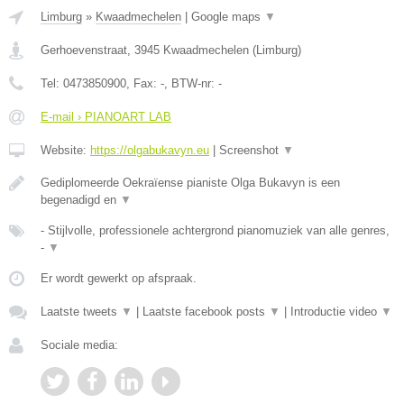
Limburg
»
Kwaadmechelen
|
Google maps
▼
Gerhoevenstraat
,
3945
Kwaadmechelen
(
Limburg
)
Tel:
0473850900
, Fax:
-
, BTW-nr:
-
E-mail › PIANOART LAB
Website:
https://olgabukavyn.eu
|
Screenshot
▼
Gediplomeerde Oekraïense pianiste Olga Bukavyn is een
begenadigd en
▼
- Stijlvolle, professionele achtergrond pianomuziek van alle genres,
-
▼
Er wordt gewerkt op afspraak.
Laatste tweets
▼
|
Laatste facebook posts
▼
|
Introductie video
▼
Sociale media: