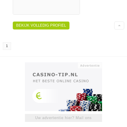
BEKIJK VOLLEDIG PROFIEL
1
Uw advertentie hier? Mail ons