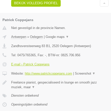
BEKIJK VOLLEDIG PROFIEL
Patrick Coppejans
Niet gevestigd in de provincie Namen.
Antwerpen
»
Oelegem
|
Google maps
▼
Zandhovensteenweg 83 B1
,
2520
Oelegem
(
Antwerpen
)
Tel:
0475/765365
, Fax:
-
, BTW-nr:
0825.706.956
E-mail › Patrick Coppejans
Website:
http://www.patrickcoppejans.com
|
Screenshot
▼
Freelance pianist, gespecialiseerd in lounge en smooth jazz
muziek, maar
▼
Diensten onbekend
Openingstijden onbekend